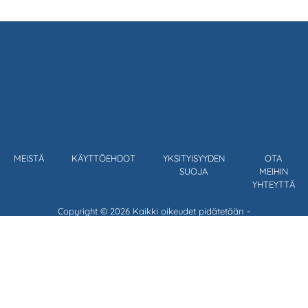
MEISTÄ
KÄYTTÖEHDOT
YKSITYISYYDEN
OTA
SUOJA
MEIHIN
YHTEYTTÄ
Copyright © 2026 Kaikki oikeudet pidätetään -
Visa & Immigration Services LTD on yksityinen yritys erikoistunut
verkko viisumipalveluihin, eikä ole sidoksessa Australian hallitukseen.
Ehdotettu hinta eri viisumityypeille sisältää lomakkeen, sähköpostin
ja tietojen kääntämisen, data tarkistaa puuttuvat tai virheelliset
tiedot ja tuki ja neuvonta sähköpostitse auttaa Australian hallituksen
tiedonvälityksen.