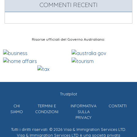
COMMENTI RECENTI
Risorse ufficiali del Governo Australiano:
Trustpilot
CHI
TERMINI E
INFORMATIVA
CONTATTI
SIAMO
CONDIZIONI
SULLA
PRIVACY
Tutti i diritti riservati. © 2026 Visa & Immigration Services LTD.
Visa & Immigration Services LTD è una società privata