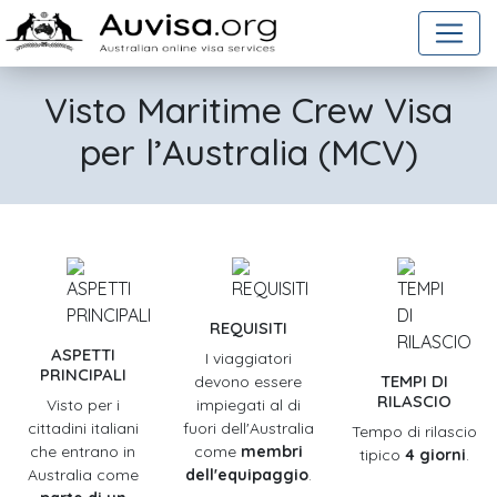
Salta al contenuto
Visto Maritime Crew Visa
per l’Australia (MCV)
REQUISITI
ASPETTI
I viaggiatori
PRINCIPALI
TEMPI DI
devono essere
RILASCIO
Visto per i
impiegati al di
cittadini italiani
fuori dell'Australia
Tempo di rilascio
che entrano in
come
membri
tipico
4 giorni
.
Australia come
dell'equipaggio
.